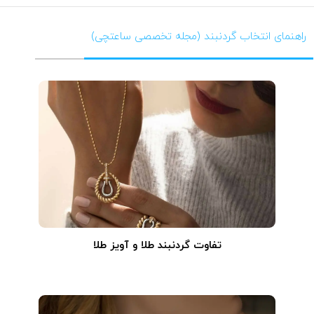
راهنمای انتخاب گردنبند (مجله تخصصی ساعتچی)
تفاوت گردنبند طلا و آویز طلا