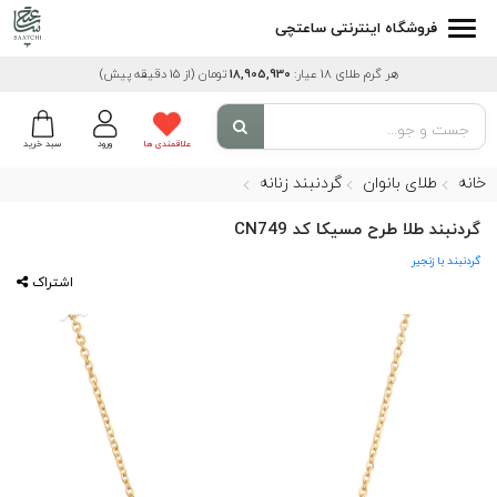
فروشگاه اینترنتی ساعتچی
هر گرم طلای 18 عیار:
18,905,930
تومان
(از 15 دقیقه پیش)
علاقمندی ها
ورود
سبد خرید
خانه
طلای بانوان
گردنبند زنانه
گردنبند طلا طرح مسیکا کد CN749
گردنبند با زنجیر
اشتراک