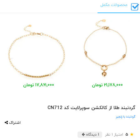
محصولات مکمل
21,178,000 تومان
17,861,000 تومان
گردنبند طلا از کالکشن سوپرلایت کد CN712
گردنبند با زنجیر
اشتراک
★
5
امتیاز 1 نظر
1 دیدگاه