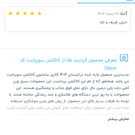
★
★
★
★
★
آتنا
27 اسفند 1404
خیلی طریف و نازه
معرفی محصول گردنبند طلا از کالکشن سوپرلایت کد
CN712
جدیدترین محصول ارایه شده درتابستان 1404 گالری ساعتچی کالکشن سوپرلایت
می باشد. همانطور که از نام این کالکشن پیداست، این محصولات بسیار وزن
کمی دارند ولی درعین حال دارای نمای فوق جذاب و چشمگیری هستند. این
محصولات با به روز ترین دستگاه های طلاسازی و متد ریختگی ساخته شدند. با
توجه به ظرافت بسیار بالای این محصول، از روش های نوین جوشکاری استفاده
شده است. این محصول دارای استقامت قابل قبولی می باشد، ولی کشیده شدن،
گیر کردن و یا استفاده نامناسب می تواند باعث آسیب غیر قابل جبران به
نمایش بیشتر
محصول شود.
با توجه به ترند روز و استفاده از گردنبند های چند لایه ظریف و پهن، محصولات
این کالکشن می تواند انتخاب بسیار خیره کننده ای باشد.