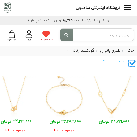
فروشگاه اینترنتی ساعتچی
هر گرم طلای 18 عیار:
18,769,000
تومان
(از 9 دقیقه پیش)
علاقمندی ها
ورود
سبد خرید
خانه
طلای بانوان
گردنبند زنانه
محصولات مشابه
30,619,000 تومان
26,282,000 تومان
34,192,000 تومان
موجود در انبار
موجود در انبار