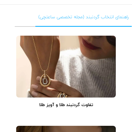
راهنمای انتخاب گردنبند (مجله تخصصی ساعتچی)
تفاوت گردنبند طلا و آویز طلا