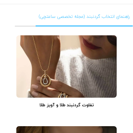
راهنمای انتخاب گردنبند (مجله تخصصی ساعتچی)
تفاوت گردنبند طلا و آویز طلا