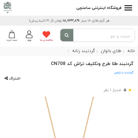
فروشگاه اینترنتی ساعتچی
هر گرم طلای 18 عیار:
18,733,891
تومان
(از 21 ثانیه پیش)
علاقمندی ها
ورود
سبد خرید
خانه
طلای بانوان
گردنبند زنانه
گردنبند طلا طرح ونکلیف تراش کد CN708
گردنبند با زنجیر
اشتراک
★
5
امتیاز 1 نظر