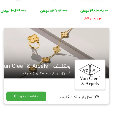
292,603,000 تومان
83,703,000 تومان
90,639,000 تومان
موجود در انبار
ونکلیف - Van Cleef & Arpels
گل چهار پر از برند معتبر ونکلیف
مشاهده و خرید
127
مدل از برند ونکلیف