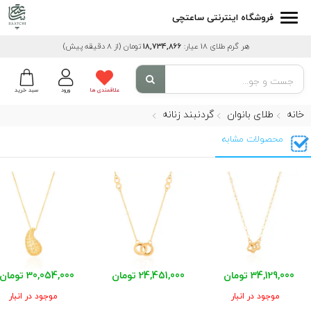
فروشگاه اینترنتی ساعتچی
هر گرم طلای 18 عیار:
18,734,866
تومان
(از 8 دقیقه پیش)
علاقمندی ها
ورود
سبد خرید
خانه
طلای بانوان
گردنبند زنانه
محصولات مشابه
34,129,000 تومان
24,451,000 تومان
30,054,000 تومان
موجود در انبار
موجود در انبار