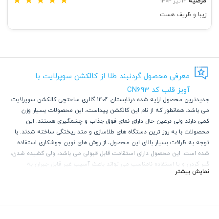
★
★
★
★
★
مرضیه
12 تیر 1404
زیبا و ظریف هست
معرفی محصول گردنبند طلا از کالکشن سوپرلایت با
آویز قلب کد CN693
جدیدترین محصول ارایه شده درتابستان 1404 گالری ساعتچی کالکشن سوپرلایت
می باشد. همانطور که از نام این کالکشن پیداست، این محصولات بسیار وزن
کمی دارند ولی درعین حال دارای نمای فوق جذاب و چشمگیری هستند. این
محصولات با به روز ترین دستگاه های طلاسازی و متد ریختگی ساخته شدند. با
توجه به ظرافت بسیار بالای این محصول، از روش های نوین جوشکاری استفاده
شده است. این محصول دارای استقامت قابل قبولی می باشد، ولی کشیده شدن،
گیر کردن و یا استفاده نامناسب می تواند باعث آسیب غیر قابل جبران به
نمایش بیشتر
محصول شود.
با توجه به ترند روز و استفاده از گردنبند های چند لایه ظریف و پهن، محصولات
این کالکشن می تواند انتخاب بسیار خیره کننده ای باشد.