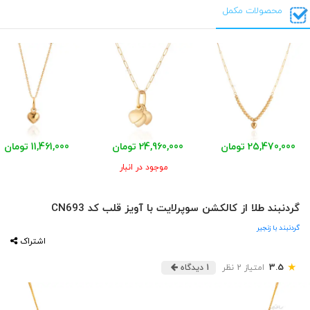
محصولات مکمل
25,470,000 تومان
24,960,000 تومان
11,461,000 تومان
موجود در انبار
گردنبند طلا از کالکشن سوپرلایت با آویز قلب کد CN693
گردنبند با زنجیر
اشتراک
★
3.5
امتیاز 2 نظر
1 دیدگاه