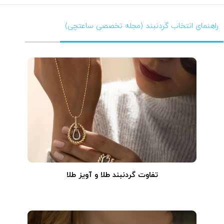
راهنمای انتخاب گردنبند (مجله تخصصی ساعتچی)
تفاوت گردنبند طلا و آویز طلا