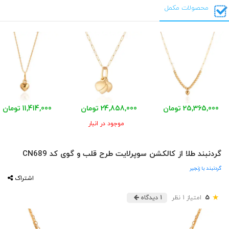
محصولات مکمل
25,365,000 تومان
24,858,000 تومان
11,414,000 تومان
موجود در انبار
گردنبند طلا از کالکشن سوپرلایت طرح قلب و گوی کد CN689
گردنبند با زنجیر
اشتراک
★
5
امتیاز 1 نظر
1 دیدگاه