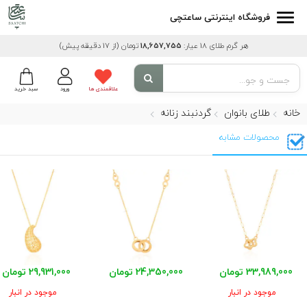
فروشگاه اینترنتی ساعتچی
هر گرم طلای 18 عیار:
18,657,755
تومان
(از 17 دقیقه پیش)
علاقمندی ها
ورود
سبد خرید
خانه
طلای بانوان
گردنبند زنانه
محصولات مشابه
33,989,000 تومان
24,350,000 تومان
29,931,000 تومان
موجود در انبار
موجود در انبار