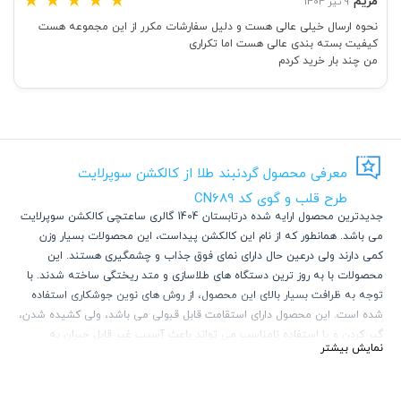
★
★
★
★
★
مریم
9 تیر 1404
نحوه ارسال خیلی عالی هست و دلیل سفارشات مکرر از این مجموعه هست
کیفیت بسته بندی عالی هست اما تکراری
من چند بار خرید کردم
معرفی محصول گردنبند طلا از کالکشن سوپرلایت
طرح قلب و گوی کد CN689
جدیدترین محصول ارایه شده درتابستان 1404 گالری ساعتچی کالکشن سوپرلایت
می باشد. همانطور که از نام این کالکشن پیداست، این محصولات بسیار وزن
کمی دارند ولی درعین حال دارای نمای فوق جذاب و چشمگیری هستند. این
محصولات با به روز ترین دستگاه های طلاسازی و متد ریختگی ساخته شدند. با
توجه به ظرافت بسیار بالای این محصول، از روش های نوین جوشکاری استفاده
شده است. این محصول دارای استقامت قابل قبولی می باشد، ولی کشیده شدن،
گیر کردن و یا استفاده نامناسب می تواند باعث آسیب غیر قابل جبران به
نمایش بیشتر
محصول شود.
با توجه به ترند روز و استفاده از گردنبند های چند لایه ظریف و پهن، محصولات
این کالکشن می تواند انتخاب بسیار خیره کننده ای باشد.