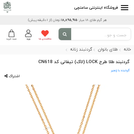
فروشگاه اینترنتی ساعتچی
هر گرم طلای 18 عیار:
18,895,915
تومان
(از 1 دقیقه پیش)
علاقمندی ها
ورود
سبد خرید
خانه
طلای بانوان
گردنبند زنانه
گردنبند طلا طرح LOCK (لاک) تیفانی کد CN618
گردنبند با زنجیر
اشتراک