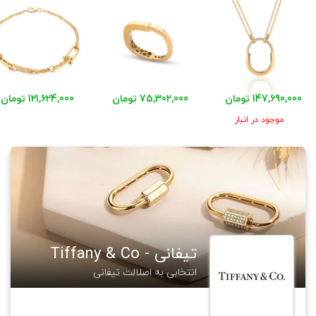
147,690,000 تومان
75,302,000 تومان
121,624,000 تومان
موجود در انبار
تیفانی - Tiffany & Co
انتخابی به اصلالت تیفانی