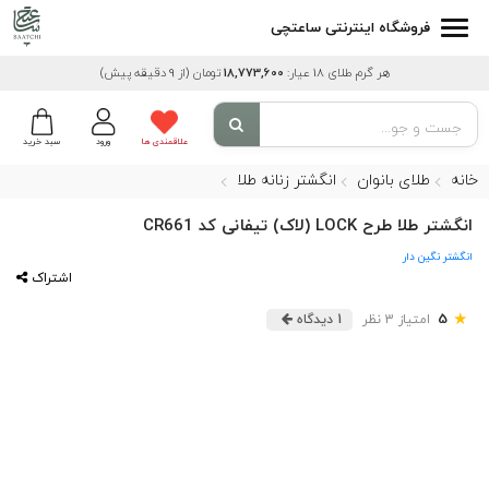
فروشگاه اینترنتی ساعتچی
هر گرم طلای 18 عیار:
18,773,600
تومان
(از 9 دقیقه پیش)
علاقمندی ها
ورود
سبد خرید
خانه
طلای بانوان
انگشتر زنانه طلا
انگشتر طلا طرح LOCK (لاک) تیفانی کد CR661
انگشتر نگین دار
اشتراک
★
5
امتیاز 3 نظر
1 دیدگاه