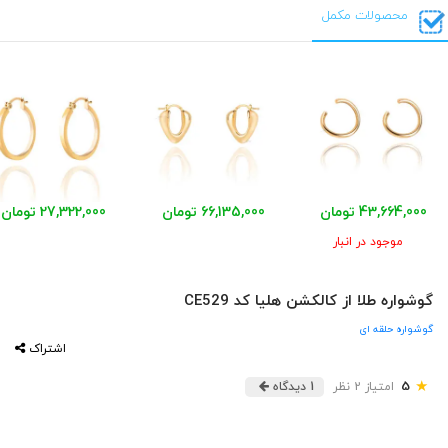
محصولات مکمل
43,664,000 تومان
66,135,000 تومان
27,322,000 تومان
موجود در انبار
گوشواره طلا از کالکشن هلیا کد CE529
گوشواره حلقه ای
اشتراک
★
5
امتیاز 2 نظر
1 دیدگاه