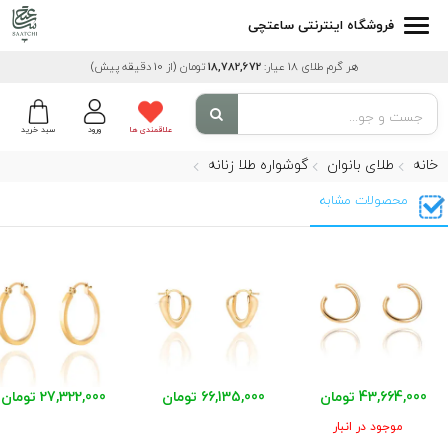
فروشگاه اینترنتی ساعتچی
هر گرم طلای 18 عیار:
18,782,672
تومان
(از 10 دقیقه پیش)
علاقمندی ها
ورود
سبد خرید
خانه
طلای بانوان
گوشواره طلا زنانه
محصولات مشابه
43,664,000 تومان
66,135,000 تومان
27,322,000 تومان
موجود در انبار