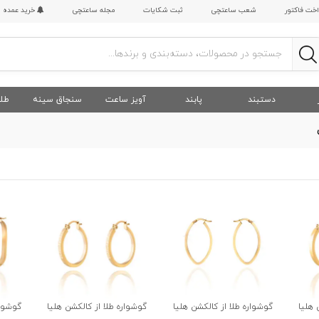
اخت فاکتور
شعب ساعتچی
ثبت شکایات
مجله ساعتچی
خرید عمده
دستبند
پابند
آویز ساعت
سنجاق سینه
طلا
 هلیا
گوشواره طلا از کالکشن هلیا
گوشواره طلا از کالکشن هلیا
گوشوار