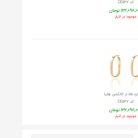
کد CE527
122,098 تومان
موجود در انبار
ه طلا از کالکشن هلیا
کد CE527
122,098 تومان
موجود در انبار