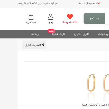
محاسبه قیمت طلا
هر گرم طلای 18 عیار:
18,828,545
تومان
جستجو
علاقمندی ها
ورود
سبد خرید
جدید
ی کودک
گالری آقایان
کارت هدیه
برند ها
اشتراک گذاری
ه طلا از کالکشن هلیا