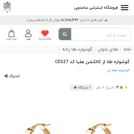
فروشگاه اینترنتی ساعتچی
هر گرم طلای 18 عیار:
18,785,476
تومان
(از 5 دقیقه پیش)
علاقمندی ها
ورود
سبد خرید
خانه
طلای بانوان
گوشواره طلا زنانه
گوشواره طلا از کالکشن هلیا کد CE527
گوشواره حلقه ای
اشتراک
★
3.5
امتیاز 2 نظر
1 دیدگاه