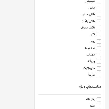
مینیمال
تراش
طلای سفید
طلای رزگلد
بافت میوکی
نگار
ریوا
ماه تولد
مهتاب
پروانه
سوپرلایت
مارینا
مناسبتهای ویژه
روز مادر
یلدا