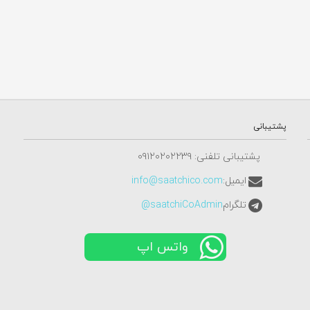
پشتیبانی
پشتیبانی تلفنی: ٠٩١٢٠٢٠٢٢٣٩
ایمیل:
info@saatchico.com
تلگرام
saatchiCoAdmin@
واتس اپ