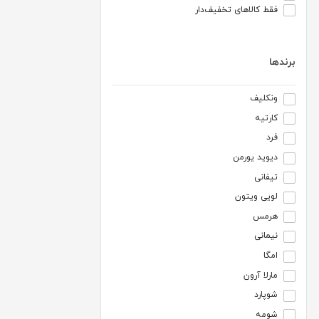
فقط کالاهای تخفیف‌دار
برندها
ونکلیف
کارتیه
فرد
دیوید یورمن
تیفانی
لویی ویتون
هرمس
نیمانی
امگا
مارلا آرون
شوپارد
شومه