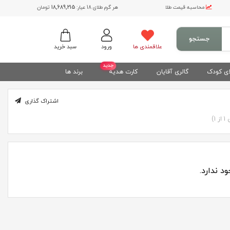
محاسبه قیمت طلا
هر گرم طلای 18 عیار:
18,689,215
تومان
جستجو
علاقمندی ها
ورود
سبد خرید
جدید
ی کودک
گالری آقایان
کارت هدیه
برند ها
اشتراک گذاری
1)
 ندارد.