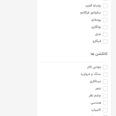
روبرتو کوین
سالواتور فراگامو
پوملاتو
بولگاری
شنل
فیگارو
کالکشن ها
مولتی کالر
سنگ و مروارید
میناکاری
شعر
چشم نظر
هندسی
لالیپاپ