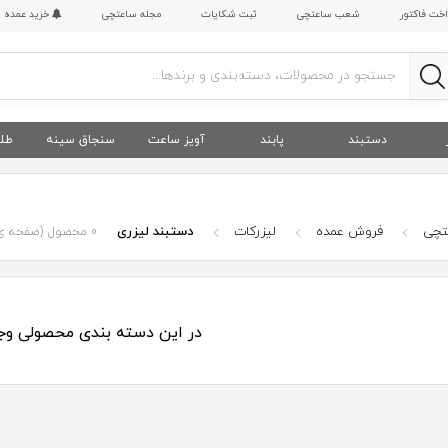
اخت فاکتور
شعب ساعتچی
ثبت شکایات
مجله ساعتچی
خرید عمده
دستبند
پابند
آویز ساعت
سنجاق سینه
طلا
عتچی
فروش عمده
لیزرکات
دستبند لیزری
0
محصول
(صفحه ی 1 از 
در این دسته بندی محصولی وجود