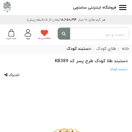
فروشگاه اینترنتی ساعتچی
هر گرم طلای 18 عیار:
18,658,314
تومان
(از 5 دقیقه پیش)
علاقمندی ها
ورود
سبد خرید
خانه
طلای کودک
دستبند کودک
دستبند طلا کودک طرح پسر کد KB389
دستبند کودک
اشتراک