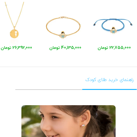
22,755,000 تومان
40,135,000 تومان
26,392,000 تومان
راهنمای خرید طلای کودک