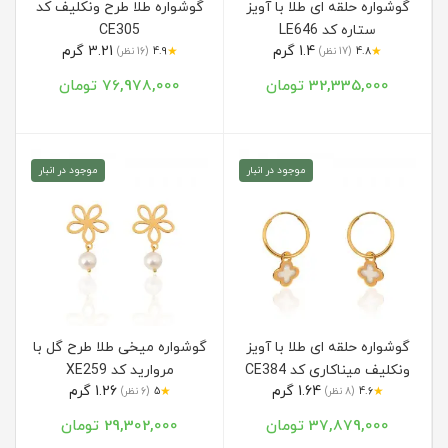
گوشواره حلقه ای طلا با آویز
گوشواره طلا طرح ونکلیف کد
ستاره کد LE646
CE305
1.4 گرم
3.21 گرم
★
★
4.8
(17 نظر)
4.9
(16 نظر)
32,335,000 تومان
76,978,000 تومان
موجود در انبار
موجود در انبار
گوشواره حلقه ای طلا با آویز
گوشواره میخی طلا طرح گل با
ونکلیف میناکاری کد CE384
مروارید کد XE259
1.64 گرم
1.26 گرم
★
★
4.6
(8 نظر)
5
(6 نظر)
37,879,000 تومان
29,302,000 تومان