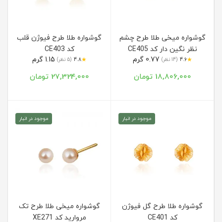
گوشواره میخی طلا طرح چشم
گوشواره طلا طرح فیوژن قلب
نظر نگین دار کد CE405
کد CE403
0.77 گرم
1.15 گرم
★
★
4.6
(14 نظر)
4.8
(5 نظر)
18,806,000 تومان
27,324,000 تومان
موجود در انبار
موجود در انبار
گوشواره طلا طرح گل فیوژن
گوشواره میخی طلا طرح تک
کد CE401
مروارید کد XE271