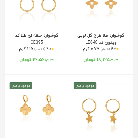
گوشواره طلا طرح گل لویی
گوشواره حلقه ای طلا کد
ویتون کد LE648
CE395
0.77 گرم
1.15 گرم
★
★
4.7
(11 نظر)
4.8
(70 نظر)
18,125,000 تومان
26,561,000 تومان
موجود در انبار
موجود در انبار