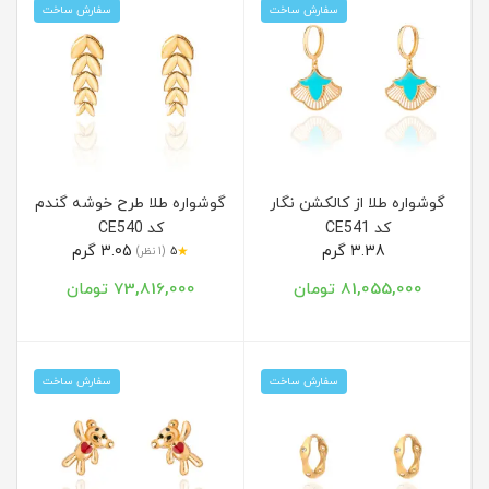
سفارش ساخت
سفارش ساخت
گوشواره طلا از کالکشن نگار
گوشواره طلا طرح خوشه گندم
کد CE541
کد CE540
3.38 گرم
3.05 گرم
★
5
(1 نظر)
81,055,000 تومان
73,816,000 تومان
سفارش ساخت
سفارش ساخت