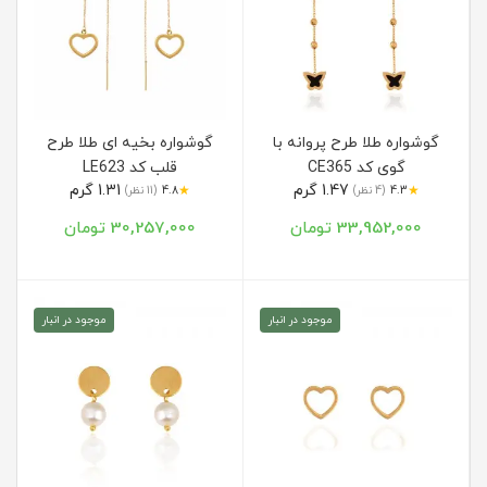
گوشواره طلا طرح پروانه با
گوشواره بخیه ای طلا طرح
گوی کد CE365
قلب کد LE623
1.47 گرم
1.31 گرم
★
★
4.3
(4 نظر)
4.8
(11 نظر)
33,952,000 تومان
30,257,000 تومان
موجود در انبار
موجود در انبار