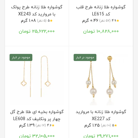
گوشواره طلا زنانه طرح قلب
گوشواره طلا زنانه طرح پولک
کد LE615
با مروارید کد XE243
0.46 گرم
1.08 گرم
★
★
4.9
(57 نظر)
5
(5 نظر)
10,828,000 تومان
25,622,000 تومان
موجود در انبار
موجود در انبار
گوشواره طلا زنانه با مروارید
گوشواره بخیه ای طلا طرح گل
کد XE227
چهار پر ونکلیف کد LE608
1.25 گرم
1.39 گرم
★
★
5
(10 نظر)
4.6
(17 نظر)
29,271,000 تومان
32,105,000 تومان