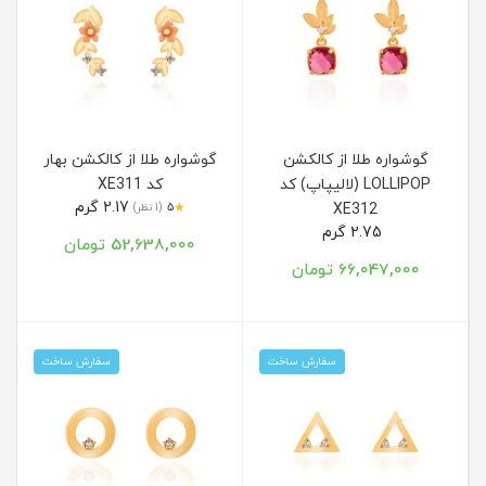
گوشواره طلا از کالکشن
گوشواره طلا از کالکشن بهار
LOLLIPOP (لالیپاپ) کد
کد XE311
2.17 گرم
★
XE312
5
(1 نظر)
2.75 گرم
52,638,000 تومان
66,047,000 تومان
سفارش ساخت
سفارش ساخت