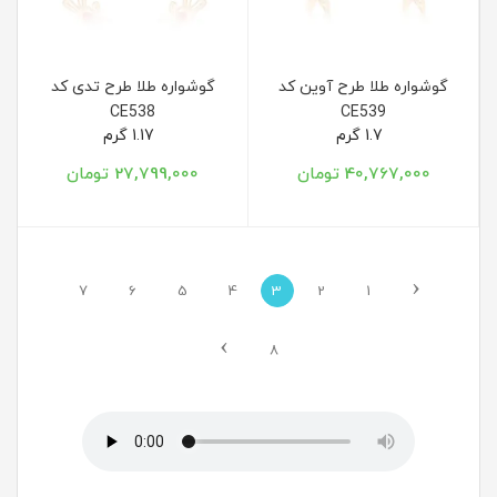
گوشواره طلا طرح آوین کد
گوشواره طلا طرح تدی کد
CE538
CE539
1.7 گرم
1.17 گرم
40,767,000 تومان
27,799,000 تومان
‹
7
6
5
4
3
2
1
›
8