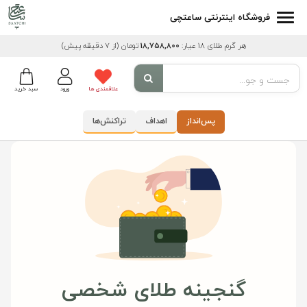
فروشگاه اینترنتی ساعتچی
هر گرم طلای 18 عیار:
18,758,800
تومان
(از 7 دقیقه پیش)
علاقمندی ها
ورود
سبد خرید
پس‌انداز
اهداف
تراکنش‌ها
گنجینه طلای شخصی