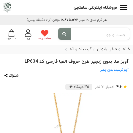
فروشگاه اینترنتی ساعتچی
هر گرم طلای 18 عیار:
18,675,572
تومان
(از 6 دقیقه پیش)
علاقمندی ها
ورود
سبد خرید
خانه
طلای بانوان
گردنبند زنانه
آویز طلا بدون زنجیر طرح حروف الفبا فارسی کد LP634
آویز گردنبند بدون زنجیر
اشتراک
★
4.6
امتیاز 71 نظر
35 دیدگاه