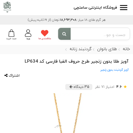
فروشگاه اینترنتی ساعتچی
هر گرم طلای 18 عیار:
18,693,308
تومان
(از 19 ثانیه پیش)
علاقمندی ها
ورود
سبد خرید
خانه
طلای بانوان
گردنبند زنانه
آویز طلا بدون زنجیر طرح حروف الفبا فارسی کد LP634
آویز گردنبند بدون زنجیر
اشتراک
★
4.6
امتیاز 71 نظر
35 دیدگاه