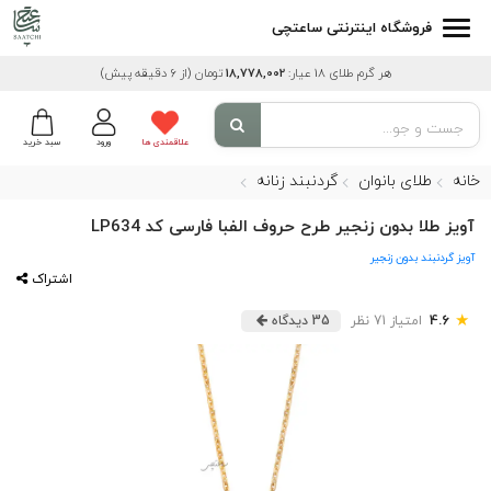
فروشگاه اینترنتی ساعتچی
هر گرم طلای 18 عیار:
18,778,002
تومان
(از 6 دقیقه پیش)
علاقمندی ها
ورود
سبد خرید
خانه
طلای بانوان
گردنبند زنانه
آویز طلا بدون زنجیر طرح حروف الفبا فارسی کد LP634
آویز گردنبند بدون زنجیر
اشتراک
★
4.6
امتیاز 71 نظر
35 دیدگاه