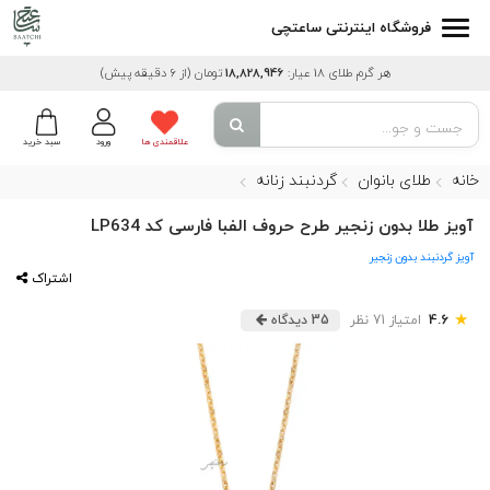
فروشگاه اینترنتی ساعتچی
هر گرم طلای 18 عیار:
18,828,946
تومان
(از 6 دقیقه پیش)
علاقمندی ها
ورود
سبد خرید
خانه
طلای بانوان
گردنبند زنانه
آویز طلا بدون زنجیر طرح حروف الفبا فارسی کد LP634
آویز گردنبند بدون زنجیر
اشتراک
★
4.6
امتیاز 71 نظر
35 دیدگاه