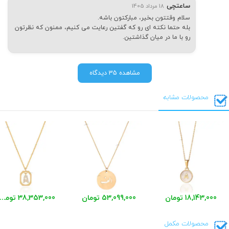
ساعتچی
18 مرداد 1405
سلام وقتتون بخیر، مبارکتون باشه.
بله حتما نکته ای رو که گفتین رعایت می کنیم، ممنون که نظرتون
رو با ما در میان گذاشتین.
مشاهده 35 دیدگاه
محصولات مشابه
18,143,000 تومان
53,099,000 تومان
38,353,000 توما
محصولات مکمل