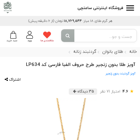
فروشگاه اینترنتی ساعتچی
هر گرم طلای 18 عیار:
18,769,544
تومان
(از 6 دقیقه پیش)
علاقمندی ها
ورود
سبد خرید
خانه
طلای بانوان
گردنبند زنانه
آویز طلا بدون زنجیر طرح حروف الفبا فارسی کد LP634
آویز گردنبند بدون زنجیر
اشتراک
★
4.6
امتیاز 71 نظر
35 دیدگاه