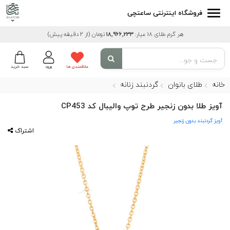
فروشگاه اینترنتی ساعتچی
هر گرم طلای 18 عیار:
18,966,233
تومان
(از 2 دقیقه پیش)
علاقمندی ها
ورود
سبد خرید
خانه
طلای بانوان
گردنبند زنانه
آویز طلا بدون زنجیر طرح توپ والیبال کد CP453
آویز گردنبند بدون زنجیر
اشتراک