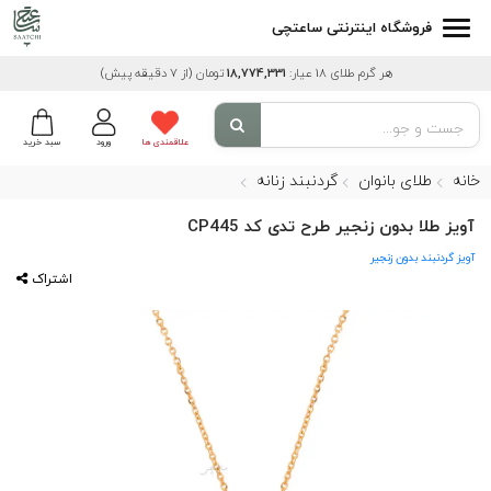
فروشگاه اینترنتی ساعتچی
هر گرم طلای 18 عیار:
18,774,331
تومان
(از 7 دقیقه پیش)
علاقمندی ها
ورود
سبد خرید
خانه
طلای بانوان
گردنبند زنانه
آویز طلا بدون زنجیر طرح تدی کد CP445
آویز گردنبند بدون زنجیر
اشتراک