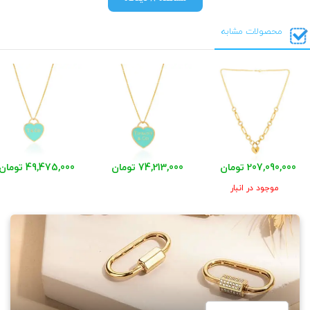
محصولات مشابه
207,090,000 تومان
74,213,000 تومان
49,475,000 تومان
موجود در انبار