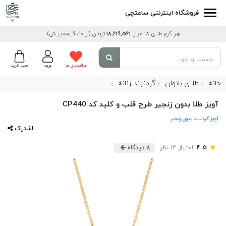
فروشگاه اینترنتی ساعتچی
هر گرم طلای 18 عیار:
18,619,561
تومان
(از 10 دقیقه پیش)
علاقمندی ها
ورود
سبد خرید
خانه
طلای بانوان
گردنبند زنانه
آویز طلا بدون زنجیر طرح قلب و کلید کد CP440
آویز گردنبند بدون زنجیر
اشتراک
★
4.5
امتیاز 13 نظر
8 دیدگاه