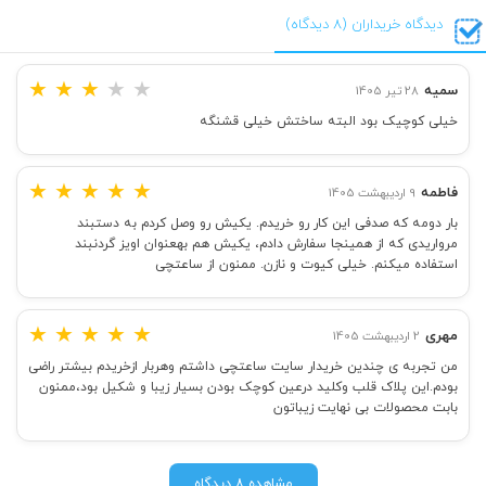
دیدگاه خریداران (8 دیدگاه)
★
★
★
★
★
سمیه
28 تیر 1405
خیلی کوچیک بود البته ساختش خیلی قشنگه
★
★
★
★
★
فاطمه
9 اردیبهشت 1405
بار دومه که صدفی این کار رو خریدم. یکیش رو وصل کردم به دستبند
مرواریدی که از همینجا سفارش دادم، یکیش هم بهعنوان اویز گردنبند
استفاده میکنم. خیلی کیوت و نازن. ممنون از ساعتچی
★
★
★
★
★
مهری
2 اردیبهشت 1405
من تجربه ی چندین خریدار سایت ساعتچی داشتم وهربار ازخریدم بیشتر راضی
بودم.این پلاک قلب وکلید درعین کوچک بودن بسیار زیبا و شکیل بود،ممنون
بابت محصولات بی نهایت زیباتون
مشاهده 8 دیدگاه