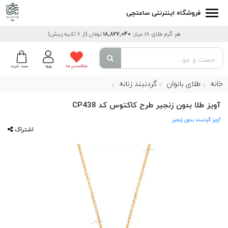
فروشگاه اینترنتی ساعتچی
هر گرم طلای 18 عیار:
18,827,040
تومان
(از 7 ثانیه پیش)
علاقمندی ها
ورود
سبد خرید
خانه
طلای بانوان
گردنبند زنانه
آویز طلا بدون زنجیر طرح کاکتوس کد CP438
آویز گردنبند بدون زنجیر
اشتراک