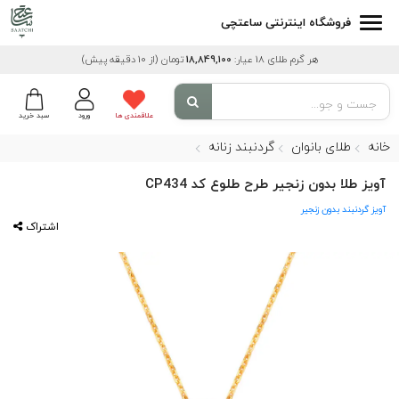
فروشگاه اینترنتی ساعتچی
هر گرم طلای 18 عیار:
18,849,100
تومان
(از 10 دقیقه پیش)
علاقمندی ها
ورود
سبد خرید
خانه
طلای بانوان
گردنبند زنانه
آویز طلا بدون زنجیر طرح طلوع کد CP434
آویز گردنبند بدون زنجیر
اشتراک