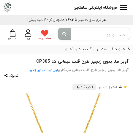
فروشگاه اینترنتی ساعتچی
هر گرم طلای 18 عیار:
18,797,215
تومان
(از 46 ثانیه پیش)
علاقمندی ها
ورود
سبد خرید
خانه
طلای بانوان
گردنبند زنانه
آویز طلا بدون زنجیر طرح قلب تیفانی کد CP385
آویز طلا بدون زنجیر طرح قلب تیفانی میناکاری
آویز گردنبند بدون زنجیر
اشتراک
★
5
امتیاز 3 نظر
1 دیدگاه