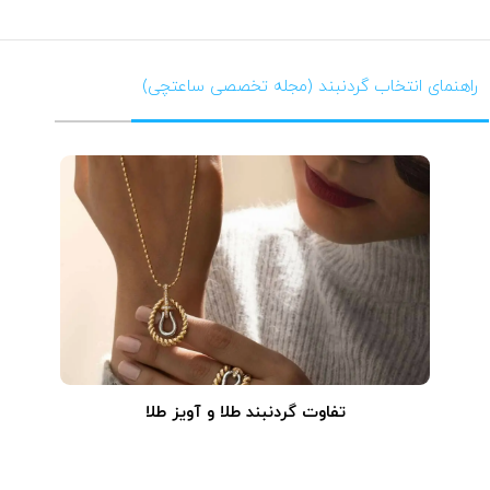
راهنمای انتخاب گردنبند (مجله تخصصی ساعتچی)
تفاوت گردنبند طلا و آویز طلا