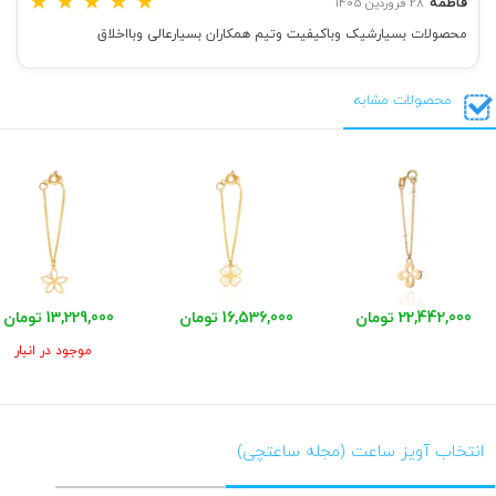
★
★
★
★
★
فاطمه
28 فروردین 1405
محصولات بسیارشیک وباکیفیت وتیم همکاران بسیارعالی وبااخلاق
محصولات مشابه
22,442,000 تومان
16,536,000 تومان
13,229,000 تومان
موجود در انبار
انتخاب آویز ساعت (مجله ساعتچی)