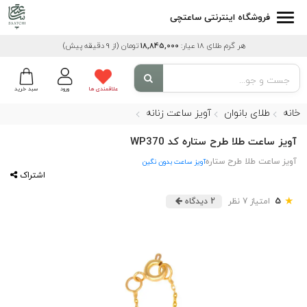
فروشگاه اینترنتی ساعتچی
هر گرم طلای 18 عیار:
18,845,000
تومان
(از 9 دقیقه پیش)
علاقمندی ها
ورود
سبد خرید
خانه
طلای بانوان
آویز ساعت زنانه
آویز ساعت طلا طرح ستاره کد WP370
آویز ساعت طلا طرح ستاره
آویز ساعت بدون نگین
اشتراک
★
5
امتیاز 7 نظر
2 دیدگاه