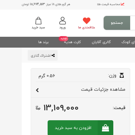
محاسبه قیمت طلا
هر گرم طلای 18 عیار:
18,674,513
تومان
جستجو
علاقمندی ها
ورود
سبد خرید
جدید
ی کودک
گالری آقایان
کارت هدیه
برند ها
اشتراک گذاری
وزن:
0.56
گرم
مشاهده
جزئیات قیمت
13,109,000
قیمت:
افزودن به سبد
خرید