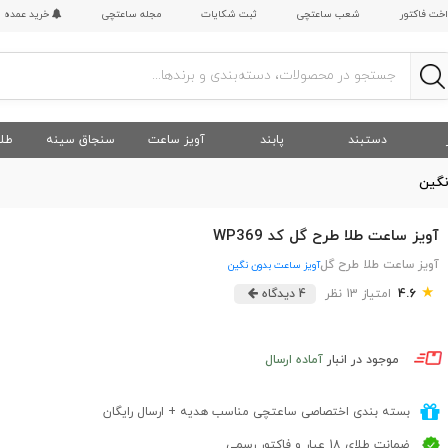
اخت فاکتور
شعب ساعتچی
ثبت شکایات
مجله ساعتچی
خرید عمده
دستبند
پابند
آویز ساعت
سنجاق سینه
طلا
نگین
آویز ساعت طلا طرح گل کد WP369
آویز ساعت طلا طرح گل
آویز ساعت بدون نگین
★
4.6
امتیاز 13 نظر
4 دیدگاه
موجود در انبار
آماده ارسال
بسته بندی اختصاصی ساعتچی مناسب هدیه + ارسال رایگان
ضمانت طلای 18 عیار و فاکتور رسمی