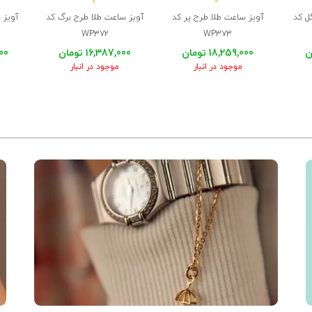
ل کد
آویز ساعت طلا طرح پر کد
آویز ساعت طلا طرح برگ کد
آویز 
WP372
WP373
18,259,000 تومان
16,387,000 تومان
000
موجود در انبار
موجود در انبار