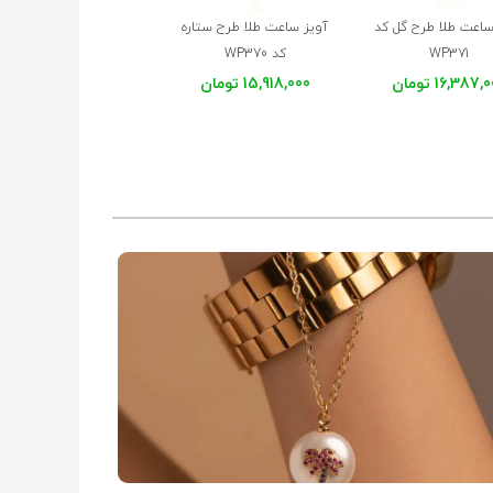
ساعت طلا طرح گل کد
آویز ساعت طلا طرح ستاره
آویز ساعت طلا طرح گل 
WP371
کد WP370
WP368
16,387, تومان
15,918,000 تومان
16,387,000 تومان