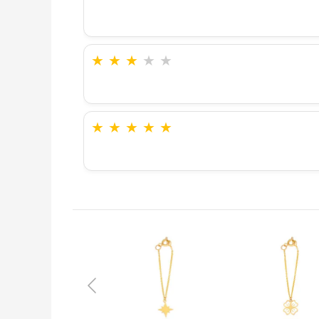
★
★
★
★
★
★
★
★
★
★