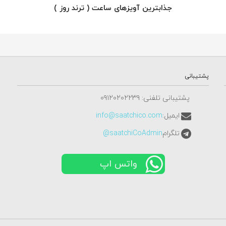
جذابترین آویزهای ساعت ( ترند روز )
پشتیبانی
پشتیبانی تلفنی: ٠٩١٢٠٢٠٢٢٣٩
ایمیل:
info@saatchico.com
تلگرام
saatchiCoAdmin@
واتس اپ