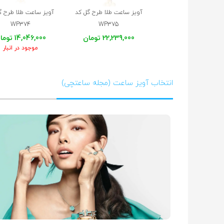
آویز ساعت طلا طرح گل کد
آویز ساعت طلا طرح گ
WP374
WP375
22,239,000 تومان
14,046,000 تومان
موجود در انبار
انتخاب آویز ساعت (مجله ساعتچی)