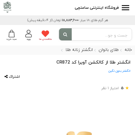
فروشگاه اینترنتی ساعتچی
هر گرم طلای 18 عیار:
18,883,600
تومان
(از 4 دقیقه پیش)
علاقمندی ها
ورود
سبد خرید
خانه
طلای بانوان
انگشتر زنانه طلا
انگشتر طلا از کالکشن آویرا کد CR872
انگشتر بدون نگین
اشتراک
★
5
امتیاز 1 نظر