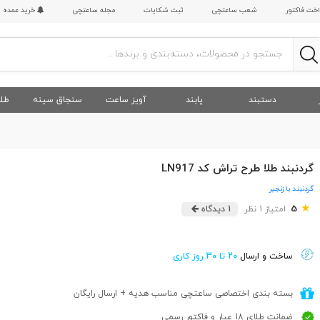
اخت فاکتور
شعب ساعتچی
ثبت شکایات
مجله ساعتچی
خرید عمده
دستبند
پابند
آویز ساعت
سنجاق سینه
طلا
گردنبند طلا طرح تراش کد LN917
گردنبند با زنجیر
★
5
امتیاز 1 نظر
1 دیدگاه
ساخت و ارسال
20 تا 30 روز کاری
بسته بندی اختصاصی ساعتچی مناسب هدیه + ارسال رایگان
ضمانت طلای 18 عیار و فاکتور رسمی