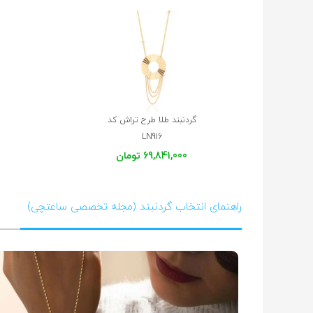
گردنبند طلا طرح تراش کد
LN916
69,841,000 تومان
راهنمای انتخاب گردنبند (مجله تخصصی ساعتچی)