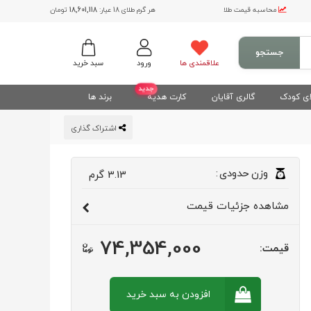
محاسبه قیمت طلا
هر گرم طلای 18 عیار:
18,601,118
تومان
جستجو
علاقمندی ها
ورود
سبد خرید
جدید
ی کودک
گالری آقایان
کارت هدیه
برند ها
اشتراک گذاری
وزن
حدودی
:
3.13
گرم
مشاهده
جزئیات قیمت
74,354,000
قیمت:
افزودن به سبد
خرید