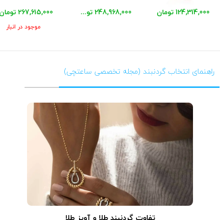
124,314,000 تومان
248,968,000 تومان
267,615,000 تومان
موجود در انبار
راهنمای انتخاب گردنبند (مجله تخصصی ساعتچی)
تفاوت گردنبند طلا و آویز طلا