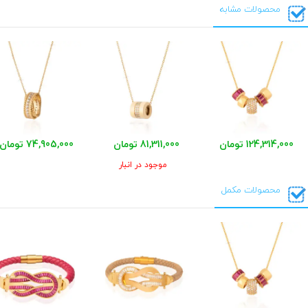
محصولات مشابه
124,314,000 تومان
81,311,000 تومان
74,905,000 تومان
موجود در انبار
محصولات مکمل