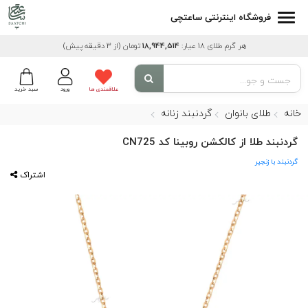
فروشگاه اینترنتی ساعتچی
هر گرم طلای 18 عیار:
18,944,514
تومان
(از 3 دقیقه پیش)
علاقمندی ها
ورود
سبد خرید
خانه
طلای بانوان
گردنبند زنانه
گردنبند طلا از کالکشن روبینا کد CN725
گردنبند با زنجیر
اشتراک