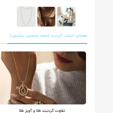
راهنمای انتخاب گردنبند (مجله تخصصی ساعتچی)
تفاوت گردنبند طلا و آویز طلا