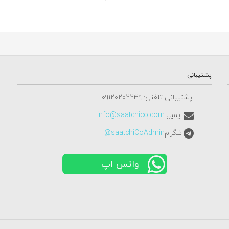
پشتیبانی
پشتیبانی تلفنی: ٠٩١٢٠٢٠٢٢٣٩
ایمیل:
info@saatchico.com
تلگرام
saatchiCoAdmin@
واتس اپ