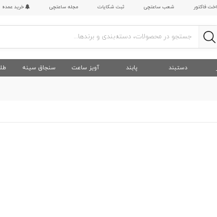
اخت فاکتور
شعب ساعتچی
ثبت شکایات
مجله ساعتچی
خرید عمده
دستبند
پابند
آویز ساعت
سنجاق سینه
طلا