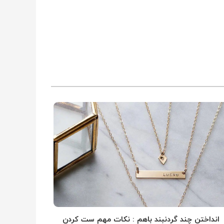
انداختن چند گردنبند باهم : نکات مهم ست کردن