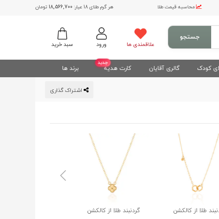
محاسبه قیمت طلا
هر گرم طلای 18 عیار:
18,566,700
تومان
جستجو
علاقمندی ها
ورود
سبد خرید
جدید
ی کودک
گالری آقایان
کارت هدیه
برند ها
اشتراک گذاری
نبند طلا از کالکشن
گردنبند طلا از کالکشن
گردنبند طلا از کالکشن