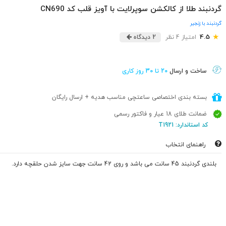
گردنبند طلا از کالکشن سوپرلایت با آویز قلب کد CN690
گردنبند با زنجیر
★
4.5
امتیاز 4 نظر
2 دیدگاه
ساخت و ارسال
20 تا 30 روز کاری
بسته بندی اختصاصی ساعتچی مناسب هدیه + ارسال رایگان
ضمانت طلای 18 عیار و فاکتور رسمی
کد استاندارد: T1921
راهنمای انتخاب
بلندی گردنبند 45 سانت می باشد و روی 42 سانت جهت سایز شدن حلقچه دارد.