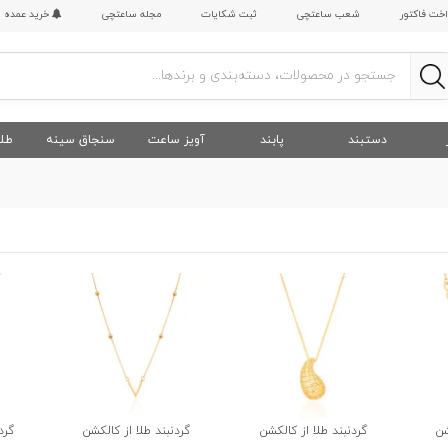
اخت فاکتور
شعب ساعتچی
ثبت شکایات
مجله ساعتچی
خرید عمده
دستبند
پابند
آویز ساعت
سنجاق سینه
طلا
شن
گردنبند طلا از کالکشن
گردنبند طلا از کالکشن
گرد