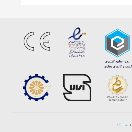
سرایکو
سط