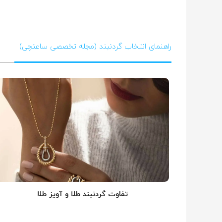
راهنمای انتخاب گردنبند (مجله تخصصی ساعتچی)
تفاوت گردنبند طلا و آویز طلا