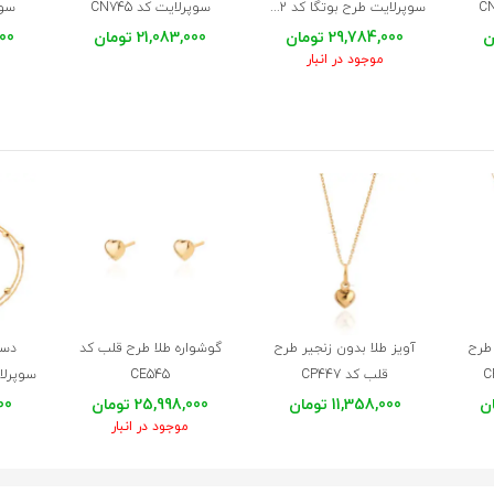
سوپرلایت طرح بوتگا کد CN752
سوپرلایت کد CN745
سوپر
29,784,000 تومان
21,083,000 تومان
,000
موجود در انبار
 طرح
آویز طلا بدون زنجیر طرح
گوشواره طلا طرح قلب کد
دست
قلب کد CP447
CE545
11,358,000 تومان
25,998,000 تومان
000
موجود در انبار