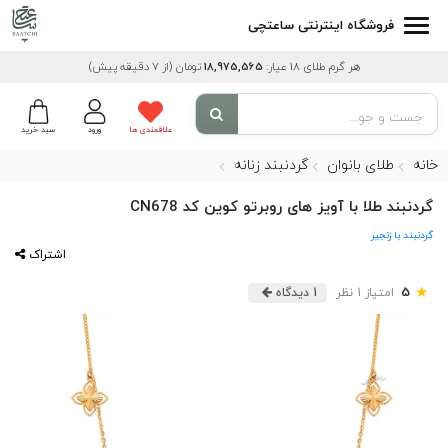
فروشگاه اینترنتی ساعتچی
هر گرم طلای 18 عیار:
18,975,565
تومان
(از 7 دقیقه پیش)
علاقمندی ها
ورود
سبد خرید
خانه
طلای بانوان
گردنبند زنانه
گردنبند طلا با آویز های روبرتو کوین کد CN678
گردنبند با زنجیر
اشتراک
★
5
امتیاز 1 نظر
1 دیدگاه