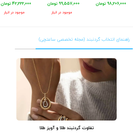
98,206,000 تومان
99,557,000 تومان
42,222,000 تومان
موجود در انبار
موجود در انبار
راهنمای انتخاب گردنبند (مجله تخصصی ساعتچی)
تفاوت گردنبند طلا و آویز طلا