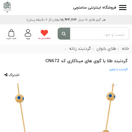
فروشگاه اینترنتی ساعتچی
هر گرم طلای 18 عیار:
18,964,776
تومان
(از 7 دقیقه پیش)
علاقمندی ها
ورود
سبد خرید
خانه
طلای بانوان
گردنبند زنانه
گردنبند طلا با گوی های میناکاری کد CN672
گردنبند با زنجیر
اشتراک