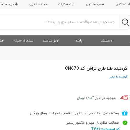
اخت فاکتور
شعب ساعتچی
ثبت شکایات
مجله ساعتچی
خرید عمده
دستبند
پابند
آویز ساعت
سنجاق سینه
طلا
گردنبند طلا طرح تراش کد CN670
گردنبند با زنجیر
موجود در انبار
آماده ارسال
بسته بندی اختصاصی ساعتچی مناسب هدیه + ارسال رایگان
ضمانت طلای 18 عیار و فاکتور رسمی
کد استاندارد: T1921