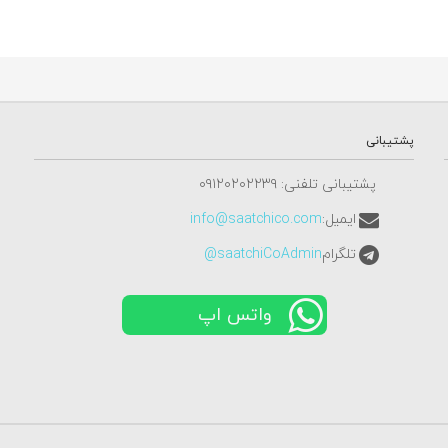
پشتیبانی
پشتیبانی تلفنی: ٠٩١٢٠٢٠٢٢٣٩
ایمیل:
info@saatchico.com
تلگرام
saatchiCoAdmin@
واتس اپ