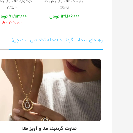
نیم ست طلا طرح تراش کد
گوشواره طلا طرح ترا
CE522
CS371
129,106,000 تومان
71,913,000 تومان
موجود در انبار
راهنمای انتخاب گردنبند (مجله تخصصی ساعتچی)
تفاوت گردنبند طلا و آویز طلا