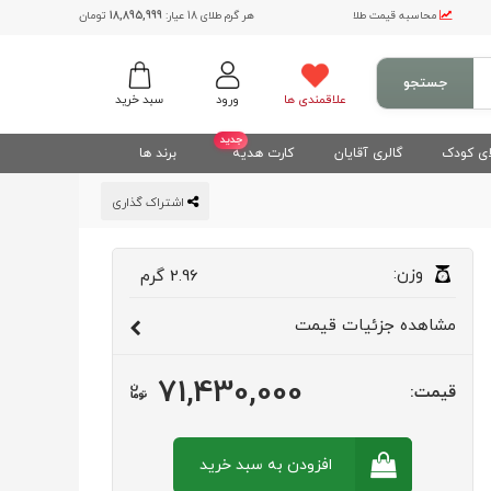
محاسبه قیمت طلا
هر گرم طلای 18 عیار:
18,895,999
تومان
جستجو
علاقمندی ها
ورود
سبد خرید
جدید
ی کودک
گالری آقایان
کارت هدیه
برند ها
اشتراک گذاری
وزن:
2.96
گرم
مشاهده
جزئیات قیمت
71,430,000
قیمت:
افزودن به سبد
خرید