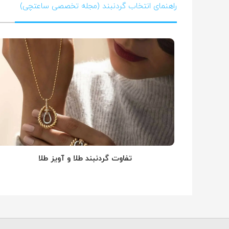
راهنمای انتخاب گردنبند (مجله تخصصی ساعتچی)
تفاوت گردنبند طلا و آویز طلا