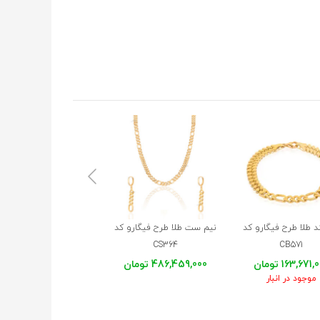
د طلا طرح فیگارو کد
نیم ست طلا طرح فیگارو کد
گوشواره طلا طرح فیگارو 
CE491
CS364
CB571
163,671 تومان
486,459,000 تومان
89,863,000 تومان
موجود در انبار