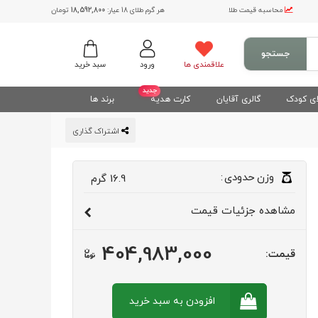
محاسبه قیمت طلا
هر گرم طلای 18 عیار:
18,592,800
تومان
جستجو
علاقمندی ها
ورود
سبد خرید
جدید
ی کودک
گالری آقایان
کارت هدیه
برند ها
اشتراک گذاری
وزن
حدودی
:
16.9
گرم
مشاهده
جزئیات قیمت
404,983,000
قیمت:
افزودن به سبد
خرید