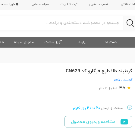
اخت فاکتور
شعب ساعتچی
ثبت شکایات
مجله ساعتچی
خرید عمده
دستبند
پابند
آویز ساعت
سنجاق سینه
طلا
گردنبند طلا طرح فیگارو کد CN629
گردنبند با زنجیر
★
3.7
امتیاز 3 نظر
ساخت و ارسال
20 تا 30 روز کاری
مشاهده ویدیوی محصول