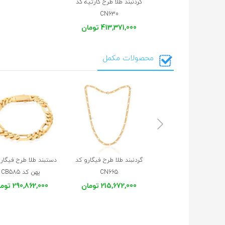
گردنبند طلا طرح کارتیه کد
CN630
413,371,000 تومان
محصولات مکمل
گردنبند طلا طرح فیگارو کد
دستبند طلا طرح فیگار
CN665
پهن کد CB585
215,672,000 تومان
290,862,000 تومان