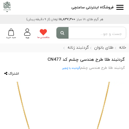
فروشگاه اینترنتی ساعتچی
هر گرم طلای 18 عیار:
18,837,300
تومان
(از 9 دقیقه پیش)
علاقمندی ها
ورود
سبد خرید
خانه
طلای بانوان
گردنبند زنانه
گردنبند طلا طرح هندسی چشم کد CN477
گردنبند طلا طرح هندسی چشم
گردنبند با زنجیر
اشتراک