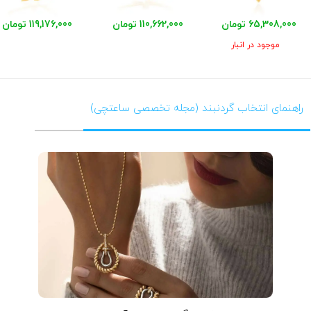
65,308,000 تومان
110,662,000 تومان
119,176,000 تومان
موجود در انبار
راهنمای انتخاب گردنبند (مجله تخصصی ساعتچی)