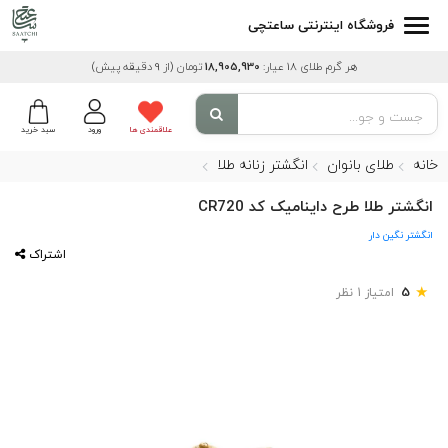
فروشگاه اینترنتی ساعتچی
هر گرم طلای 18 عیار:
18,905,930
تومان
(از 9 دقیقه پیش)
علاقمندی ها
ورود
سبد خرید
خانه
طلای بانوان
انگشتر زنانه طلا
انگشتر طلا طرح داینامیک کد CR720
انگشتر نگین دار
اشتراک
★
5
امتیاز 1 نظر