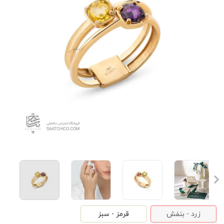
زرد - بنفش
قرمز - سبز