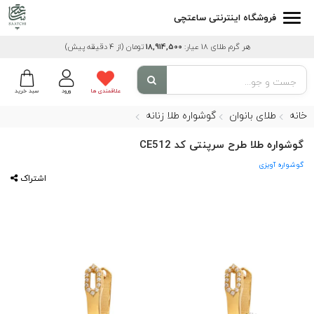
فروشگاه اینترنتی ساعتچی
هر گرم طلای 18 عیار:
18,914,500
تومان
(از 4 دقیقه پیش)
علاقمندی ها
ورود
سبد خرید
خانه
طلای بانوان
گوشواره طلا زنانه
گوشواره طلا طرح سرپنتی کد CE512
گوشواره آویزی
اشتراک