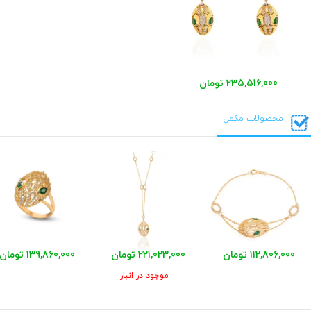
235,516,000 تومان
محصولات مکمل
112,806,000 تومان
221,023,000 تومان
139,860,000 تومان
موجود در انبار