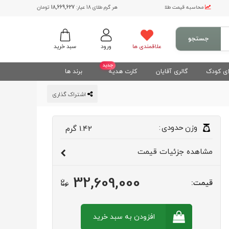
محاسبه قیمت طلا
هر گرم طلای 18 عیار:
18,669,627
تومان
جستجو
علاقمندی ها
ورود
سبد خرید
جدید
ی کودک
گالری آقایان
کارت هدیه
برند ها
اشتراک گذاری
وزن
حدودی
:
1.42
گرم
مشاهده
جزئیات قیمت
32,609,000
قیمت:
افزودن به سبد
خرید