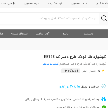
اخت فاکتور
شعب ساعتچی
ثبت شکایات
مجله ساعتچی
خرید عمده
دستبند
پابند
آویز ساعت
سنجاق سینه
طلا
گوشواره طلا کودک طرح دختر کد KE123
گوشواره طلا کودک طرح دختر میناکاری
گوشواره کودک
★
5
امتیاز 1 نظر
1 دیدگاه
ساخت و ارسال
15 تا 20 روز کاری
بسته بندی اختصاصی ساعتچی مناسب هدیه + ارسال رایگان
ضمانت طلای 18 عیار و فاکتور رسمی