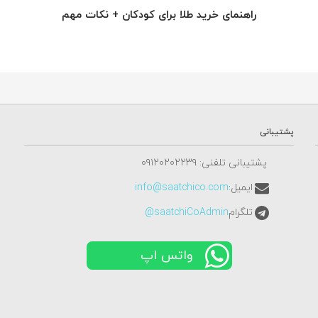
راهنمای خرید طلا برای کودکان + نکات مهم
پشتیبانی
پشتیبانی تلفنی: ٠٩١٢٠٢٠٢٢٣٩
ایمیل:
info@saatchico.com
تلگرام
saatchiCoAdmin@
واتس اپ