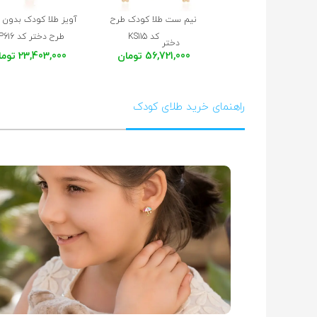
نیم ست طلا کودک طرح
آویز طلا کودک بدون ز
کد KS115
طرح دختر کد KP616
دختر
56,721,000 تومان
23,403,000 تومان
راهنمای خرید طلای کودک