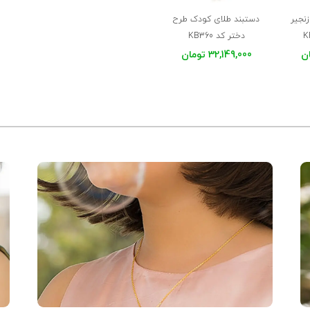
نجیر
دستبند طلای کودک طرح
دختر کد KB360
32,149,000 تومان