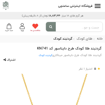
فروشگاه اینترنتی ساعتچی
هر گرم طلای 18 عیار:
18,814,226
تومان
(از 8 دقیقه پیش)
علاقمندی ها
ورود
سبد خرید
خانه
طلای کودک
گردنبند کودک
گردنبند طلا کودک طرح دایناسور کد KN741
گردنبند طلا کودک طرح دایناسور میناکاری
گردنبند کودک
اشتراک
★
5
امتیاز 1 نظر