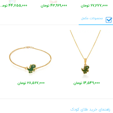
67,277,000 تومان
43,969,000 تومان
44,755,000 توم
محصولات مکمل
14,549,000 تومان
28,567,000 تومان
راهنمای خرید طلای کودک