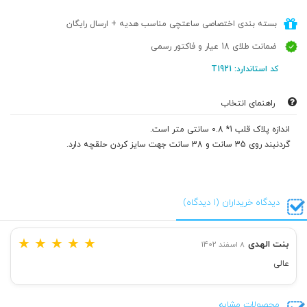
بسته بندی اختصاصی ساعتچی مناسب هدیه + ارسال رایگان
ضمانت طلای 18 عیار و فاکتور رسمی
کد استاندارد: T1921
راهنمای انتخاب
اندازه پلاک قلب 1* 0.8 سانتی متر است.
گردنبند روی 35 سانت و 38 سانت جهت سایز کردن حلقچه دارد.
دیدگاه خریداران (1 دیدگاه)
★
★
★
★
★
بنت الهدی
8 اسفند 1402
عالی
محصولات مشابه