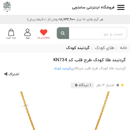
فروشگاه اینترنتی ساعتچی
هر گرم طلای 18 عیار:
18,732,900
تومان
(از 1 دقیقه پیش)
علاقمندی ها
ورود
سبد خرید
خانه
طلای کودک
گردنبند کودک
گردنبند طلا کودک طرح قلب کد KN734
گردنبند طلا کودک طرح قلب میناکاری
گردنبند کودک
اشتراک
★
5
امتیاز 3 نظر
1 دیدگاه