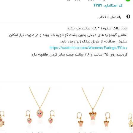
کد استاندارد: T1921
راهنمای انتخاب
ابعاد پلاک ستاره 1 * 0.8 سانت می باشد.
تمامی گوشواره های میخی بدون پشت گوشواره طلا بوده و در صورت نیاز امکان
سفارش جداگانه از طریق لینک زیر وجود دارد.
https://saatchico.com/Womens-Earings/EO100
گردنبند روی 35 سانت و 38 سانت جهت سایز کردن حلقچه دارد.