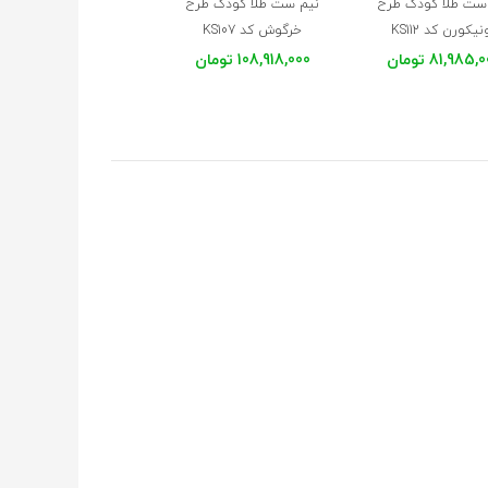
ست طلا کودک طرح
نیم ست طلا کودک طرح
یکورن کد KS112
خرگوش کد KS107
81,985 تومان
108,918,000 تومان