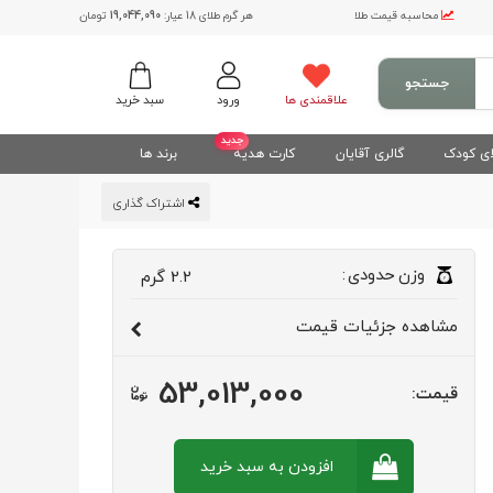
محاسبه قیمت طلا
هر گرم طلای 18 عیار:
19,044,090
تومان
جستجو
علاقمندی ها
ورود
سبد خرید
جدید
ی کودک
گالری آقایان
کارت هدیه
برند ها
اشتراک گذاری
وزن
حدودی
:
2.2
گرم
مشاهده
جزئیات قیمت
53,013,000
قیمت:
افزودن به سبد
خرید