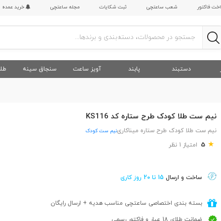
اخت فاکتور
شعب ساعتچی
ثبت شکایات
مجله ساعتچی
خرید عمده
دستبند
پابند
آویز ساعت
سنجاق سینه
طلا
نیم ست طلا کودک طرح ستاره کد KS116
نیم ست طلا کودک طرح ستاره میناکاری
نیم ست کودک
★
5
امتیاز 1 نظر
ساخت و ارسال
15 تا 20 روز کاری
بسته بندی اختصاصی ساعتچی مناسب هدیه + ارسال رایگان
ضمانت طلای 18 عیار و فاکتور رسمی