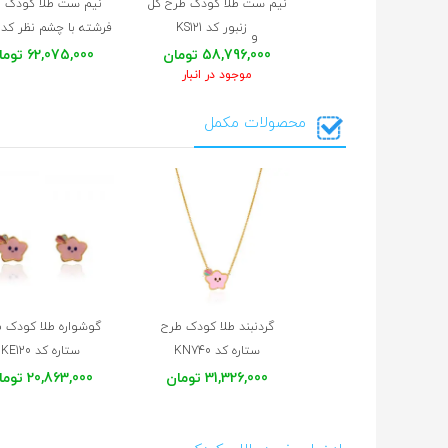
نیم ست طلا کودک طرح گل
نیم ست طلا کودک 
زنبور کد KS121
فرشته با چشم نظر کد KS118
و
58,796,000 تومان
62,075,000 تومان
موجود در انبار
محصولات مکمل
گردنبند طلا کودک طرح
گوشواره طلا کودک 
ستاره کد KN740
ستاره کد KE120
31,326,000 تومان
20,863,000 تومان