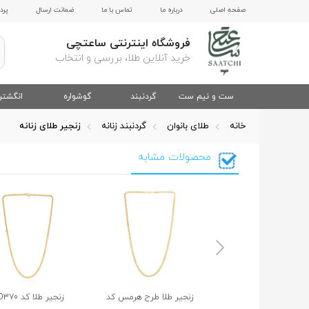
صفحه اصلی
درباره ما
تماس با ما
ضمانت ارسال
پرد
فروشگاه اینترنتی ساعتچی
خرید آنلاین طلا، بررسی و انتخاب
ست و نیم ست
گردنبند
گوشواره
انگشتر
خانه
طلای بانوان
گردنبند زنانه
زنجیر طلای زنانه
محصولات مشابه
زنجیر طلا طرح هرمس کد
زنجیر
طلا
کد
D370