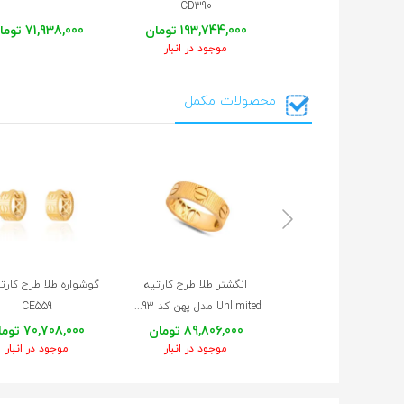
CD390
193,744,000 تومان
71,938,000 تومان
موجود در انبار
محصولات مکمل
انگشتر طلا طرح کارتیه
گوشواره طلا طرح کارت
Unlimited مدل پهن کد CR893
CE559
89,806,000 تومان
70,708,000 تومان
موجود در انبار
موجود در انبار