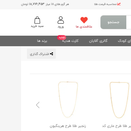
محاسبه قیمت طلا
هر گرم طلای 18 عیار:
18,776,453
تومان
جستجو
سبد خرید
علاقمندی ها
ورود
جدید
ی کودک
گالری آقایان
کارت هدیه
برند ها
اشتراک گذاری
ر طلا طرح ماری کد
زنجیر طلا طرح هرینگبون
زنجیر طلا طرح کارتیه ک