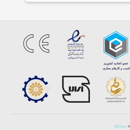
سرایکو
سط