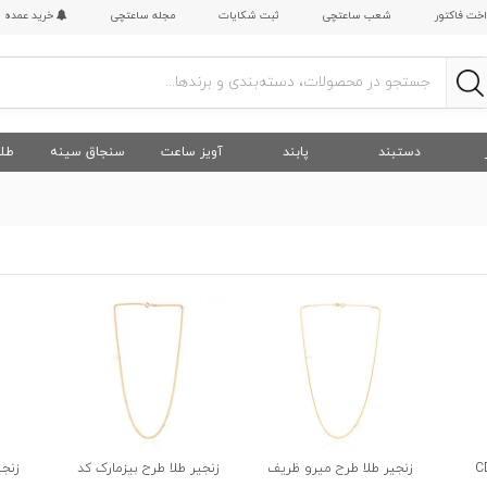
اخت فاکتور
شعب ساعتچی
ثبت شکایات
مجله ساعتچی
خرید عمده
دستبند
پابند
آویز ساعت
سنجاق سینه
طلا
C
زنجیر طلا طرح میرو ظریف
زنجیر طلا طرح بیزمارک کد
زنجی