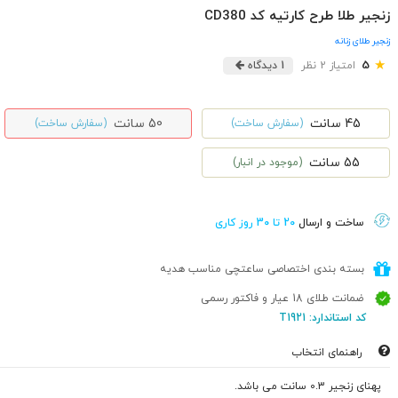
زنجیر طلا طرح کارتیه کد CD380
زنجیر طلای زنانه
★
5
امتیاز 2 نظر
1 دیدگاه
45 سانت
50 سانت
(سفارش ساخت)
(سفارش ساخت)
55 سانت
(موجود در انبار)
ساخت و ارسال
20 تا 30 روز کاری
بسته بندی اختصاصی ساعتچی مناسب هدیه
ضمانت طلای 18 عیار و فاکتور رسمی
کد استاندارد: T1921
راهنمای انتخاب
پهنای زنجیر 0.3 سانت می باشد.