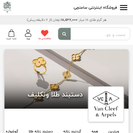
فروشگاه اینترنتی ساعتچی
هر گرم طلای 18 عیار:
18,567,000
تومان
(از 7 دقیقه پیش)
علاقمندی ها
ورود
سبد خرید
دستبند طلا ونکلیف
ویترین
همه
گردنبند زنانه
دستبند زنانه طلا
گوشواره طلا 