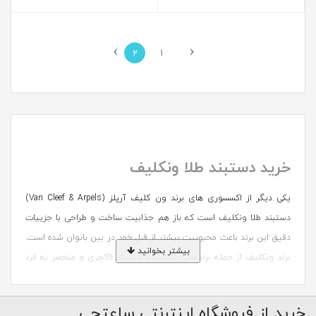
›
‹
2
1
خرید دستبند طلا ونکلیف
یکی دیگر از اکسسوری های برند ون کلیف آرپلز (Van Cleef & Arpels)
دستبند طلا ونکلیف است که باز هم جذابیت ساخت و طراحی با جزییات
دقیق این برند باعث محبوبیت بیشتر از قبل خود در بین بانوان شده است.
بیشتر بخوانید
برند ونکلیف از جمله برندهایی است که با سبک لاکچری و منحصر به فرد
خود همیشه جزو اثرهای هنری باقی می ماند و طرفداران خاص خود را
دارد. همچنین، طرح شبدر چهار برگ این برند بسیار معروف بوده و توانسته
خرید از فروشگاه اینترنتی ساعتچی