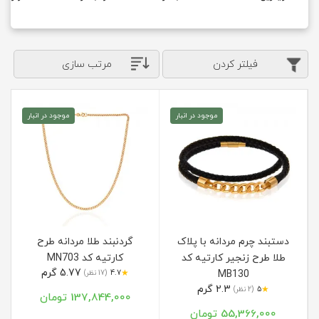
فیلتر کردن
مرتب سازی
موجود در انبار
موجود در انبار
دستبند چرم مردانه با پلاک
گردنبند طلا مردانه طرح
طلا طرح زنجیر کارتیه کد
کارتیه کد MN703
5.77 گرم
★
MB130
4.7
(17 نظر)
2.3 گرم
★
5
(2 نظر)
137,844,000 تومان
55,366,000 تومان