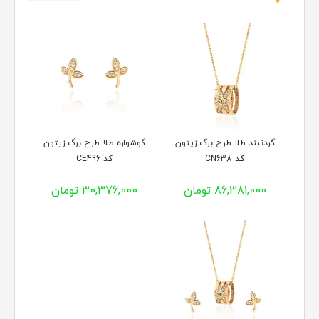
گردنبند طلا طرح برگ زیتون
گوشواره طلا طرح برگ زیتون
کد CN638
کد CE496
86,381,000 تومان
30,376,000 تومان