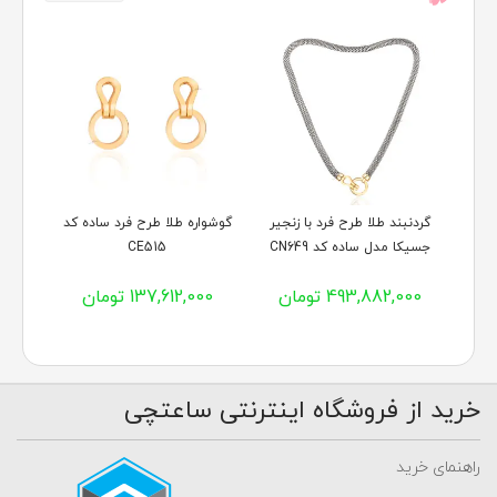
گردنبند طلا طرح فرد با زنجیر
گوشواره طلا طرح فرد ساده کد
جسیکا مدل ساده کد CN649
CE515
493,882,000 تومان
137,612,000 تومان
خرید از فروشگاه اینترنتی ساعتچی
راهنمای خرید