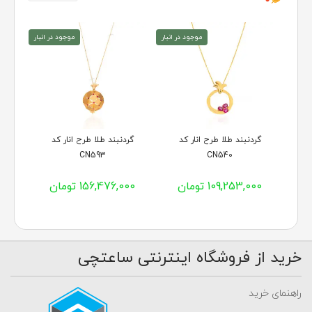
موجود در انبار
موجود در انبار
گردنبند طلا طرح انار کد
گردنبند طلا طرح انار کد
CN593
CN540
109,253,000 تومان
156,476,000 تومان
خرید از فروشگاه اینترنتی ساعتچی
راهنمای خرید