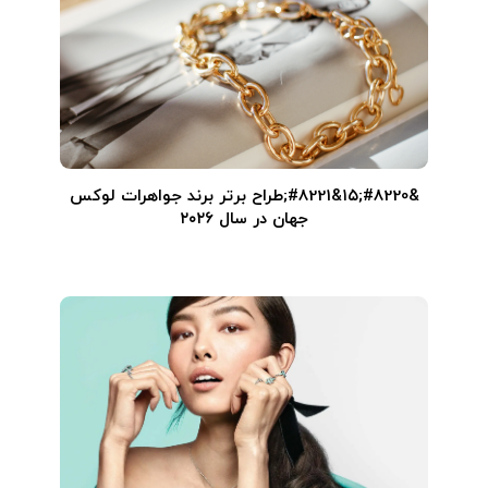
&#8220;۱۵&#8221;طراح برتر برند جواهرات لوکس
جهان در سال ۲۰۲۶