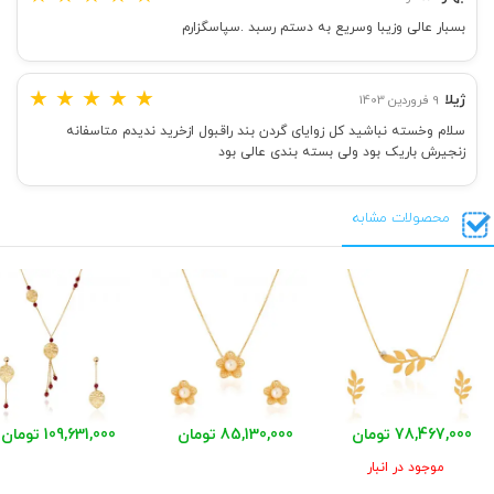
بسبار عالی وزیبا وسریع به دستم رسبد .سپاسگزارم
★
★
★
★
★
ژیلا
9 فروردین 1403
سلام وخسته نباشید کل زوایای گردن بند راقبول ازخرید ندیدم متاسفانه
زنجیرش باریک بود ولی بسته بندی عالی بود
محصولات مشابه
78,467,000 تومان
85,130,000 تومان
109,631,000 تومان
موجود در انبار