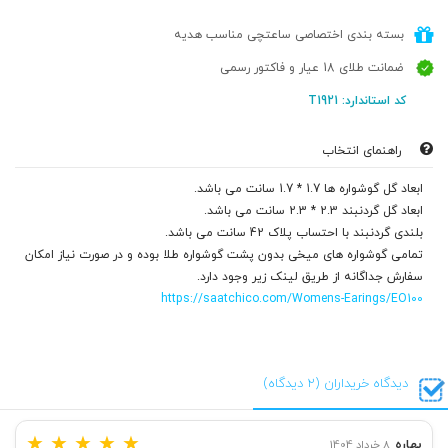
بسته بندی اختصاصی ساعتچی مناسب هدیه
ضمانت طلای 18 عیار و فاکتور رسمی
کد استاندارد: T1921
راهنمای انتخاب
ابعاد گل گوشواره ها 1.7 * 1.7 سانت می باشد.
ابعاد گل گردنبند 2.3 * 2.3 سانت می باشد.
بلندی گردنبند با احتساب پلاک 42 سانت می باشد.
تمامی گوشواره های میخی بدون پشت گوشواره طلا بوده و در صورت نیاز امکان
سفارش جداگانه از طریق لینک زیر وجود دارد.
https://saatchico.com/Womens-Earings/EO100
دیدگاه خریداران (2 دیدگاه)
★
★
★
★
★
بهاره
8 خرداد 1404