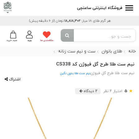
فروشگاه اینترنتی ساعتچی
هر گرم طلای 18 عیار:
18,818,302
تومان
(از 6 دقیقه پیش)
علاقمندی ها
ورود
سبد خرید
خانه
طلای بانوان
ست و نیم ست زنانه
نیم ست طلا طرح گل فیوژن کد CS338
نیم ست طلا طرح گل فیوژن
نیم ست طلا بدون نگین
اشتراک
★
5
امتیاز 4 نظر
2 دیدگاه